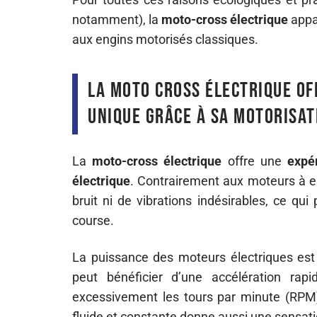
notamment), la
moto-cross électrique
appa
aux engins motorisés classiques.
La moto cross électrique of
unique grâce à sa motorisat
La
moto-cross électrique
offre une
expé
électrique
. Contrairement aux moteurs à e
bruit ni de vibrations indésirables, ce qu
course.
La puissance des moteurs électriques est i
peut bénéficier d’une accélération rap
excessivement les tours par minute (RPM).
fluide et constante donne aussi une sensati