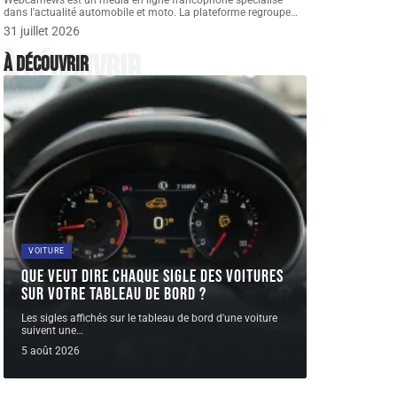
Webcarnews est un média en ligne francophone spécialisé
dans l'actualité automobile et moto. La plateforme regroupe
…
31 juillet 2026
À découvrir
À découvrir
VOITURE
Que veut dire chaque sigle des voitures
sur votre tableau de bord ?
Les sigles affichés sur le tableau de bord d'une voiture
suivent une
…
5 août 2026