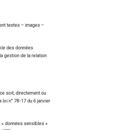
ent textes – images –
mble des données
a gestion de la relation
ce soit, directement ou
 loi n° 78-17 du 6 janvier
et « données sensibles »