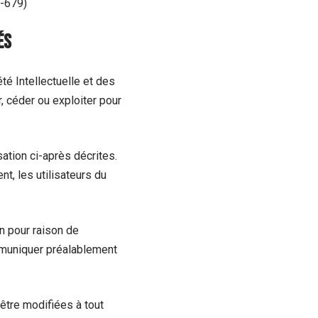
6-679)
és
té Intellectuelle et des
, céder ou exploiter pour
sation ci-après décrites.
t, les utilisateurs du
n pour raison de
ommuniquer préalablement
être modifiées à tout