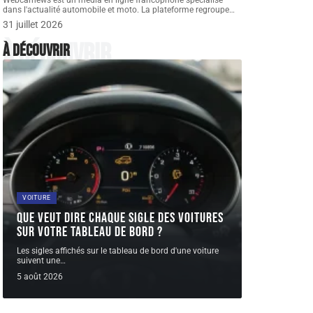
Webcarnews est un média en ligne francophone spécialisé
dans l'actualité automobile et moto. La plateforme regroupe
…
31 juillet 2026
À découvrir
À découvrir
VOITURE
Que veut dire chaque sigle des voitures
sur votre tableau de bord ?
Les sigles affichés sur le tableau de bord d'une voiture
suivent une
…
5 août 2026