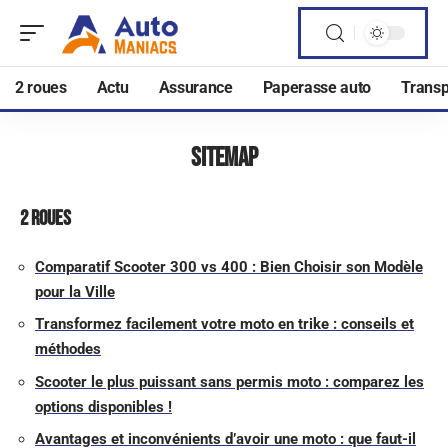
2 roues
Actu
Assurance
Paperasse auto
Transp
Sitemap
2 roues
Comparatif Scooter 300 vs 400 : Bien Choisir son Modèle
pour la Ville
Transformez facilement votre moto en trike : conseils et
méthodes
Scooter le plus puissant sans permis moto : comparez les
options disponibles !
Avantages et inconvénients d’avoir une moto : que faut-il