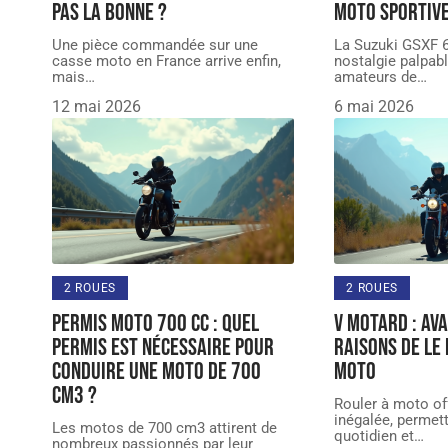
pas la bonne ?
moto sportiv
Une pièce commandée sur une
La Suzuki GSXF 6
casse moto en France arrive enfin,
nostalgie palpabl
mais
…
amateurs de
…
12 mai 2026
6 mai 2026
2 ROUES
2 ROUES
Permis moto 700 cc : quel
V motard : av
permis est nécessaire pour
raisons de le
conduire une moto de 700
moto
cm3 ?
Rouler à moto off
inégalée, permet
Les motos de 700 cm3 attirent de
quotidien et
…
nombreux passionnés par leur