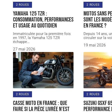
2 ROUES
2 ROUES
Yamaha 125 TZR :
Motos sans pe
consommation, performances
sont les modè
et usage au quotidien
en France ?
Immatriculée pour la première fois
Depuis 14 ans, u
en 1997, la Yamaha 125 TZR
circuler sur la v
échappe
…
19 mai 2026
27 mai 2026
2 ROUES
2 ROUES
Casse moto en france : que
Suzuki GSXF 65
faire si la pièce livrée n’est
performance 