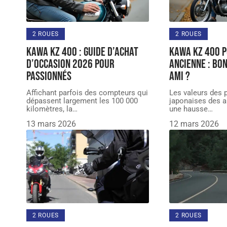
2 ROUES
2 ROUES
Kawa KZ 400 : guide d’achat
Kawa KZ 400 
d’occasion 2026 pour
ancienne : bo
passionnés
ami ?
Affichant parfois des compteurs qui
Les valeurs des p
dépassent largement les 100 000
japonaises des 
kilomètres, la
…
une hausse
…
13 mars 2026
12 mars 2026
2 ROUES
2 ROUES