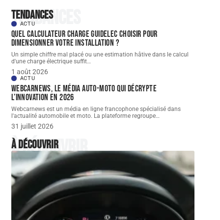
Tendances
Tendances
ACTU
Quel Calculateur charge guidelec choisir pour
dimensionner votre installation ?
Un simple chiffre mal placé ou une estimation hâtive dans le calcul
d'une charge électrique suffit
…
1 août 2026
ACTU
Webcarnews, le média auto-moto qui décrypte
l’innovation en 2026
Webcarnews est un média en ligne francophone spécialisé dans
l'actualité automobile et moto. La plateforme regroupe
…
31 juillet 2026
À découvrir
À découvrir