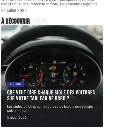
Webcarnews est un média en ligne francophone spécialisé
dans l'actualité automobile et moto. La plateforme regroupe
…
31 juillet 2026
À découvrir
À découvrir
VOITURE
Que veut dire chaque sigle des voitures
sur votre tableau de bord ?
Les sigles affichés sur le tableau de bord d'une voiture
suivent une
…
5 août 2026