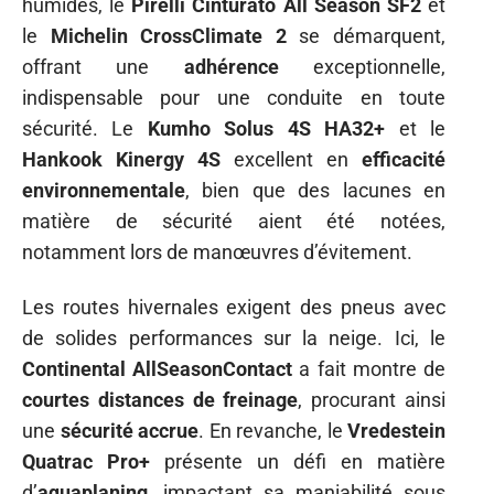
humides, le
Pirelli Cinturato All Season SF2
et
le
Michelin CrossClimate 2
se démarquent,
offrant une
adhérence
exceptionnelle,
indispensable pour une conduite en toute
sécurité. Le
Kumho Solus 4S HA32+
et le
Hankook Kinergy 4S
excellent en
efficacité
environnementale
, bien que des lacunes en
matière de sécurité aient été notées,
notamment lors de manœuvres d’évitement.
Les routes hivernales exigent des pneus avec
de solides performances sur la neige. Ici, le
Continental AllSeasonContact
a fait montre de
courtes distances de freinage
, procurant ainsi
une
sécurité accrue
. En revanche, le
Vredestein
Quatrac Pro+
présente un défi en matière
d’
aquaplaning
, impactant sa maniabilité sous