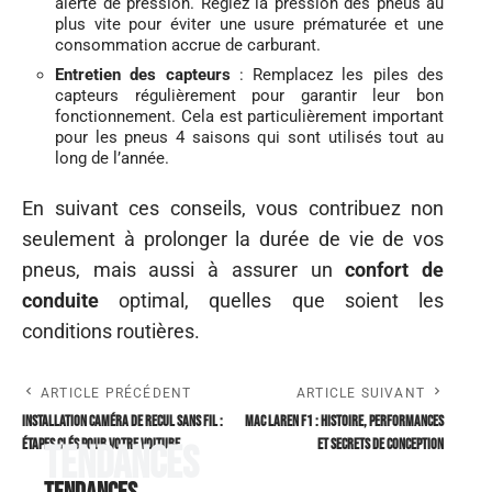
alerte de pression. Réglez la pression des pneus au
plus vite pour éviter une usure prématurée et une
consommation accrue de carburant.
Entretien des capteurs
: Remplacez les piles des
capteurs régulièrement pour garantir leur bon
fonctionnement. Cela est particulièrement important
pour les pneus 4 saisons qui sont utilisés tout au
long de l’année.
En suivant ces conseils, vous contribuez non
seulement à prolonger la durée de vie de vos
pneus, mais aussi à assurer un
confort de
conduite
optimal, quelles que soient les
conditions routières.
ARTICLE PRÉCÉDENT
ARTICLE SUIVANT
Installation caméra de recul sans fil :
Mac laren F1 : histoire, performances
étapes clés pour votre voiture
et secrets de conception
Tendances