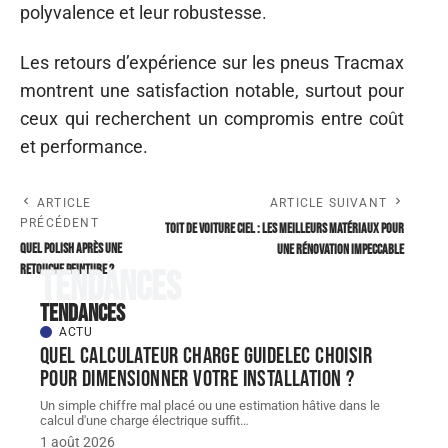
polyvalence et leur robustesse.
Les retours d’expérience sur les pneus Tracmax
montrent une satisfaction notable, surtout pour
ceux qui recherchent un compromis entre coût
et performance.
ARTICLE
ARTICLE SUIVANT
PRÉCÉDENT
Toit de voiture ciel : les meilleurs matériaux pour
Quel polish après une
une rénovation impeccable
retouche peinture ?
Tendances
Tendances
ACTU
Quel Calculateur charge guidelec choisir
pour dimensionner votre installation ?
Un simple chiffre mal placé ou une estimation hâtive dans le
calcul d'une charge électrique suffit
…
1 août 2026