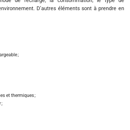
 mode de recharge, la consommation, le type de
l’environnement. D’autres éléments sont à prendre en
argeable ;
es et thermiques ;
 ;