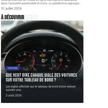
Webcarnews est un média en ligne francophone spécialisé
dans l'actualité automobile et moto. La plateforme regroupe
…
31 juillet 2026
À découvrir
À découvrir
VOITURE
Que veut dire chaque sigle des voitures
sur votre tableau de bord ?
Les sigles affichés sur le tableau de bord d'une voiture
suivent une
…
5 août 2026