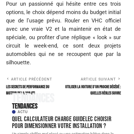
Pour un passionné qui hésite entre ces trois
options, le choix dépend moins du budget initial
que de l’usage prévu. Rouler en VHC officiel
avec une vraie V2 et la maintenir en état de
spéciale, ou profiter d’une réplique « look » sur
circuit le week-end, ce sont deux projets
automobiles qui ne se recoupent que par la
silhouette.
ARTICLE PRÉCÉDENT
ARTICLE SUIVANT
Les secrets de performance du
Utiliser la voiture d’un proche décédé :
moteur de la 208 GTi
quelles règles suivre
Tendances
Tendances
ACTU
Quel Calculateur charge guidelec choisir
pour dimensionner votre installation ?
Un simple chiffre mal placé ou une estimation hâtive dans le