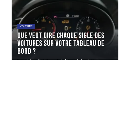
VOITURE
Que veut dire chaque sigle des
voitures sur votre tableau de
bord ?
Les sigles affichés sur le tableau de bord d'une
voiture suivent une
…
5 août 2026
Contact
Mentions Légales
Sitemap
© 2025 | automaniacs.fr