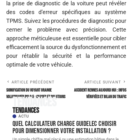
la prise de diagnostic de la voiture peut révéler
des codes d’erreur spécifiques au système
TPMS. Suivez les procédures de diagnostic pour
cerner le problème avec précision. Cette
approche méticuleuse est essentielle pour cibler
efficacement la source du dysfonctionnement et
pour rétablir la sécurité et la performance
optimale de votre véhicule.
ARTICLE PRÉCÉDENT
ARTICLE SUIVANT
Signification du voyant orange
Accident Rennes aujourd hui : infos
Volkswagen Polo 5 : causes et solutions
vérifiées et bilan du trafic
Tendances
Tendances
ACTU
Quel Calculateur charge guidelec choisir
pour dimensionner votre installation ?
Un simple chiffre mal placé ou une estimation hâtive dans le