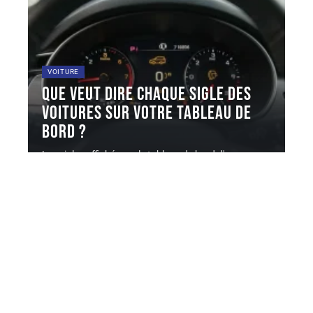
VOITURE
Que veut dire chaque sigle des
voitures sur votre tableau de
bord ?
Les sigles affichés sur le tableau de bord d'une
voiture suivent une
…
5 août 2026
Contact
Mentions Légales
Sitemap