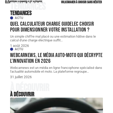
élévateur ? Conseils et astuces
Volkswagen à choisir sans hésiter
Tendances
Tendances
ACTU
Quel Calculateur charge guidelec choisir
pour dimensionner votre installation ?
Un simple chiffre mal placé ou une estimation hâtive dans le
calcul d'une charge électrique suffit
…
1 août 2026
ACTU
Webcarnews, le média auto-moto qui décrypte
l’innovation en 2026
Webcarnews est un média en ligne francophone spécialisé dans
l'actualité automobile et moto. La plateforme regroupe
…
31 juillet 2026
À découvrir
À découvrir