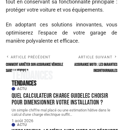
tout en conservant sa fonctionnalité principale :
protéger votre voiture et vos équipements.
En adoptant ces solutions innovantes, vous
optimiserez l’espace de votre garage de
manière polyvalente et efficace.
ARTICLE PRÉCÉDENT
ARTICLE SUIVANT
Comment arrêter son assurance véhicule
Assurance moto : les garanties
sans la vendre ?
incontournables
Tendances
Tendances
ACTU
Quel Calculateur charge guidelec choisir
pour dimensionner votre installation ?
Un simple chiffre mal placé ou une estimation hâtive dans le
calcul d'une charge électrique suffit
…
1 août 2026
ACTU