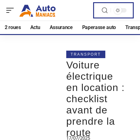
2 roues
Actu
Assurance
Paperasse auto
Transp
TRANSPORT
Voiture
électrique
en location :
checklist
avant de
prendre la
route
17/07/2025