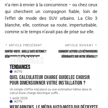
n’a rien à envier à la concurrence – ou chez ceux
qui cherchent un compagnon fiable, loin de
l’effet de mode des SUV urbains. La Clio 3
blanche, elle, continue sa route, imperturbable,
comme si le temps n’avait pas de prise sur elle.
ARTICLE PRÉCÉDENT
ARTICLE SUIVANT
Contre-visite : quelle date retenue ?
Comment activer les rétroviseurs
Démarches et réglementations
dégivrants sur votre véhicule ?
Tendances
Tendances
ACTU
Quel Calculateur charge guidelec choisir
pour dimensionner votre installation ?
Un simple chiffre mal placé ou une estimation hâtive dans le
calcul d'une charge électrique suffit
…
1 août 2026
ACTU
Webcarnews, le média auto-moto qui décrypte