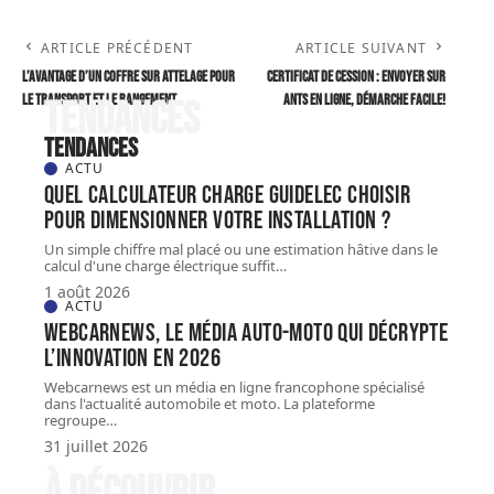
ARTICLE PRÉCÉDENT
ARTICLE SUIVANT
L’avantage d’un coffre sur attelage pour
Certificat de cession : envoyer sur
le transport et le rangement
ANTS en ligne, démarche facile!
Tendances
Tendances
ACTU
Quel Calculateur charge guidelec choisir
pour dimensionner votre installation ?
Un simple chiffre mal placé ou une estimation hâtive dans le
calcul d'une charge électrique suffit
…
1 août 2026
ACTU
Webcarnews, le média auto-moto qui décrypte
l’innovation en 2026
Webcarnews est un média en ligne francophone spécialisé
dans l'actualité automobile et moto. La plateforme
regroupe
…
31 juillet 2026
À découvrir