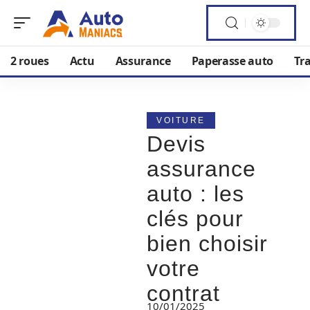
2 roues
Actu
Assurance
Paperasse auto
Tr
VOITURE
Devis
assurance
auto : les
clés pour
bien choisir
votre
contrat
10/01/2025