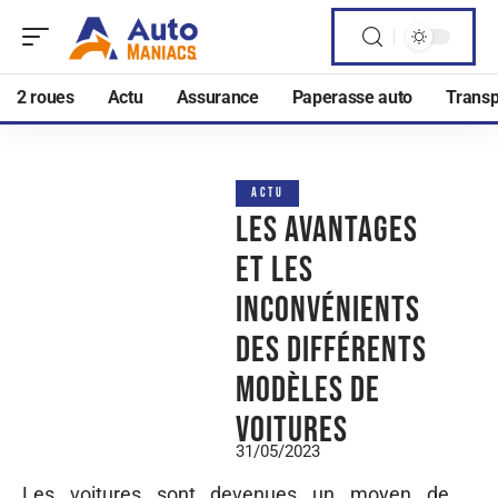
2 roues
Actu
Assurance
Paperasse auto
Transp
ACTU
Les avantages
et les
inconvénients
des différents
modèles de
voitures
31/05/2023
Les voitures sont devenues un moyen de