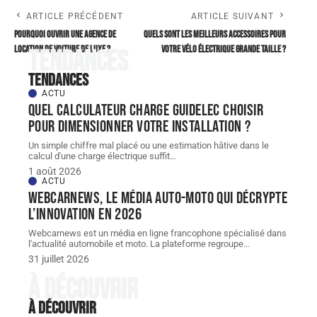
ARTICLE PRÉCÉDENT
ARTICLE SUIVANT
Pourquoi ouvrir une agence de
Quels sont les meilleurs accessoires pour
location de voiture de luxe ?
votre vélo électrique grande taille ?
Tendances
Tendances
ACTU
Quel Calculateur charge guidelec choisir
pour dimensionner votre installation ?
Un simple chiffre mal placé ou une estimation hâtive dans le
calcul d'une charge électrique suffit
…
1 août 2026
ACTU
Webcarnews, le média auto-moto qui décrypte
l’innovation en 2026
Webcarnews est un média en ligne francophone spécialisé dans
l'actualité automobile et moto. La plateforme regroupe
…
31 juillet 2026
À découvrir
À découvrir