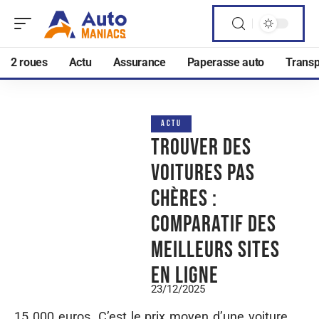
2 roues
Actu
Assurance
Paperasse auto
Transp
ACTU
Trouver des
voitures pas
chères :
comparatif des
meilleurs sites
en ligne
23/12/2025
15 000 euros. C’est le prix moyen d’une voiture