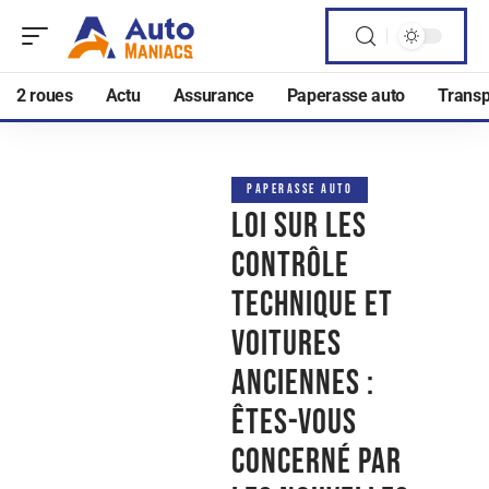
2 roues
Actu
Assurance
Paperasse auto
Transp
PAPERASSE AUTO
Loi sur les
contrôle
technique et
voitures
anciennes :
êtes-vous
concerné par