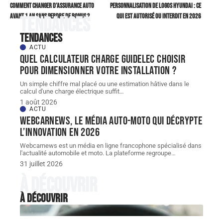
Comment changer d’assurance auto
Personnalisation de logos Hyundai : ce
avant 1 an sans perdre de bonus ?
qui est autorisé ou interdit en 2026
Tendances
Tendances
ACTU
Quel Calculateur charge guidelec choisir
pour dimensionner votre installation ?
Un simple chiffre mal placé ou une estimation hâtive dans le
calcul d'une charge électrique suffit
…
1 août 2026
ACTU
Webcarnews, le média auto-moto qui décrypte
l’innovation en 2026
Webcarnews est un média en ligne francophone spécialisé dans
l'actualité automobile et moto. La plateforme regroupe
…
31 juillet 2026
À découvrir
À découvrir