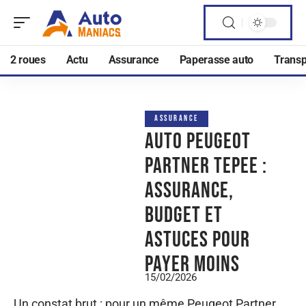
2 roues
Actu
Assurance
Paperasse auto
Transp
ASSURANCE
Auto Peugeot
Partner Tepee :
assurance,
budget et
astuces pour
payer moins
15/02/2026
Un constat brut : pour un même Peugeot Partner