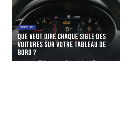
VOITURE
Que veut dire chaque sigle des
voitures sur votre tableau de
bord ?
Les sigles affichés sur le tableau de bord d'une
voiture suivent une
…
5 août 2026
Contact
Mentions Légales
Sitemap
© 2025 | automaniacs.fr